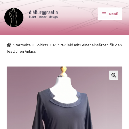
Zur
Zum
Menü
Navigation
Inhalt
springen
springen
Startseite
Startseite
T-Shirts
T-Shirt-Kleid mit Leineneinsätzen für den
Unterm
Schnittmuster
festlichen Anlass
auskla
Unterm
Maßtabellen
auskla
SchnittWerkstatt
🔍
Über Mich
AGB
Impressum