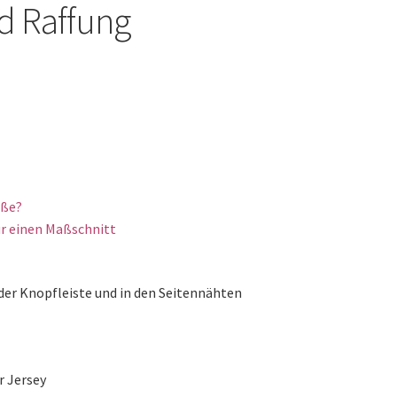
d Raffung
öße?
r einen Maßschnitt
der Knopfleiste und in den Seitennähten
 Jersey