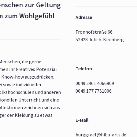
enschen zur Geltung
rm zum Wohlgefühl
Adresse
Fronhofstraße 66
52428 Jülich-Kirchberg
 Menschen, die gerne
Telefon
en ihr kreatives Potenzial
m Know-how auszudrücken.
0049 2461 4066909
i sowie individueller
0049 177 7751006
Volkshochschulen und anderen
ionellen Unterricht und eine
ollektionen zeichnen sich aus
äger der Kleidung zu etwas
E-Mail
burggraef@hibu-arts.de