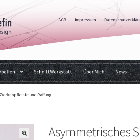
AGB
Impressum
Datenschutzerklär
bellen
SchnittWerkstatt
Über Mich
News
Zierknopfleiste und Raffung
Asymmetrisches Sh