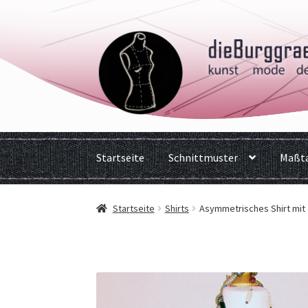
Zur
Zum
Navigation
Inhalt
springen
springen
Startseite
Schnittmuster
Maßta
Startseite
Shirts
Asymmetrisches Shirt mit 