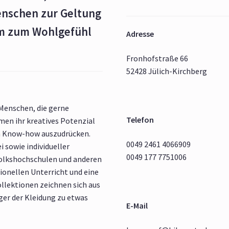
enschen zur Geltung
rm zum Wohlgefühl
Adresse
Fronhofstraße 66
52428 Jülich-Kirchberg
 Menschen, die gerne
Telefon
en ihr kreatives Potenzial
m Know-how auszudrücken.
0049 2461 4066909
i sowie individueller
0049 177 7751006
Volkshochschulen und anderen
ionellen Unterricht und eine
ollektionen zeichnen sich aus
äger der Kleidung zu etwas
E-Mail