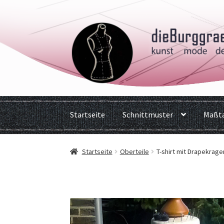
Zur
Zum
Navigation
Inhalt
springen
springen
Startseite
Schnittmuster
Maßta
Startseite
Oberteile
T-shirt mit Drapekrage