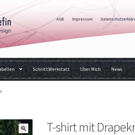
AGB
Impressum
Datenschutzerklär
bellen
SchnittWerkstatt
Über Mich
News
n
T-shirt mit Drapek