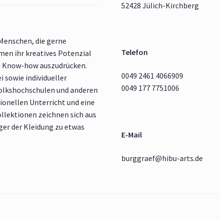
52428 Jülich-Kirchberg
 Menschen, die gerne
Telefon
en ihr kreatives Potenzial
m Know-how auszudrücken.
0049 2461 4066909
i sowie individueller
0049 177 7751006
Volkshochschulen und anderen
ionellen Unterricht und eine
ollektionen zeichnen sich aus
äger der Kleidung zu etwas
E-Mail
burggraef@hibu-arts.de