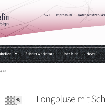
AGB
Impressum
Datenschutzerklär
bellen
SchnittWerkstatt
Über Mich
News
ragen
Longbluse mit Sc