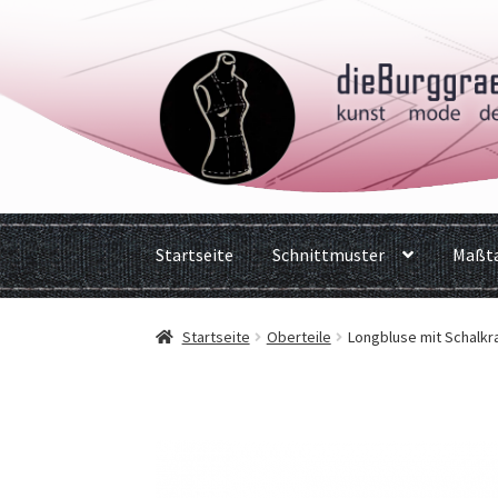
Zur
Zum
Navigation
Inhalt
springen
springen
Startseite
Schnittmuster
Maßta
Startseite
Oberteile
Longbluse mit Schalk