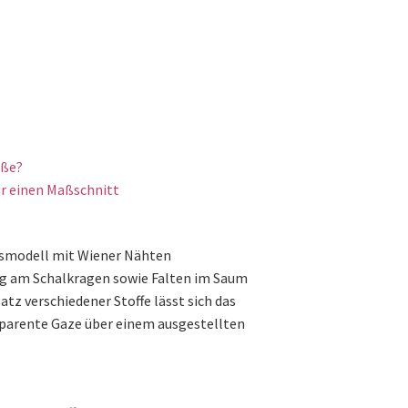
öße?
r einen Maßschnitt
nsmodell mit Wiener Nähten
ng am Schalkragen sowie Falten im Saum
tz verschiedener Stoffe lässt sich das
nsparente Gaze über einem ausgestellten