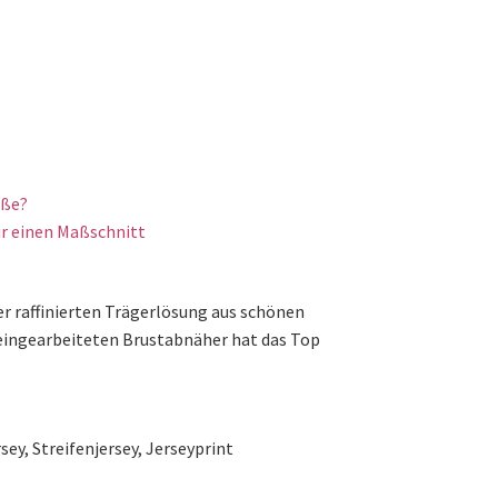
öße?
r einen Maßschnitt
er raffinierten Trägerlösung aus schönen
 eingearbeiteten Brustabnäher hat das Top
sey, Streifenjersey, Jerseyprint