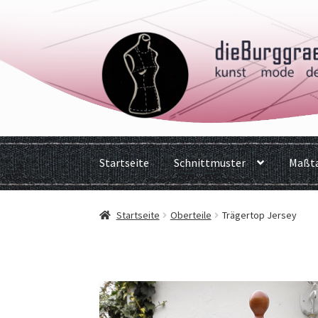
Zur
Zum
Navigation
Inhalt
springen
springen
Startseite
Schnittmuster
Maßta
Startseite
Oberteile
Trägertop Jersey