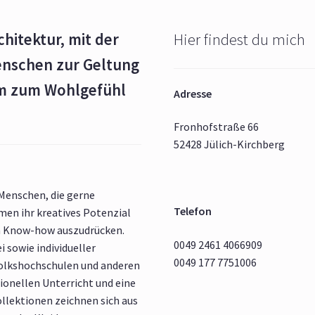
chitektur, mit der
Hier findest du mich
enschen zur Geltung
rm zum Wohlgefühl
Adresse
Fronhofstraße 66
52428 Jülich-Kirchberg
 Menschen, die gerne
Telefon
en ihr kreatives Potenzial
m Know-how auszudrücken.
0049 2461 4066909
i sowie individueller
0049 177 7751006
Volkshochschulen und anderen
ionellen Unterricht und eine
ollektionen zeichnen sich aus