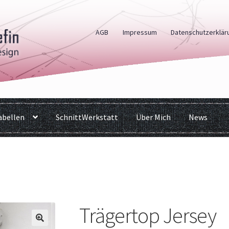
AGB
Impressum
Datenschutzerklär
bellen
SchnittWerkstatt
Über Mich
News
Trägertop Jersey