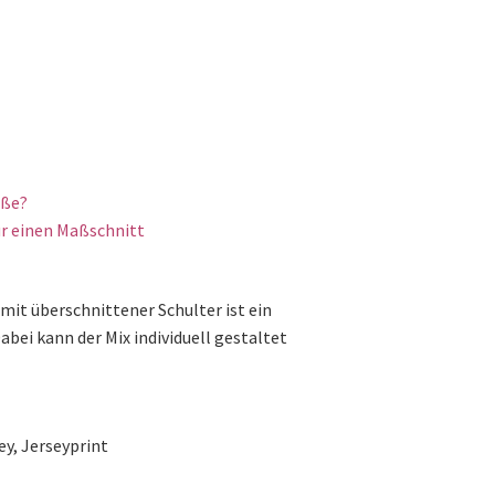
öße?
r einen Maßschnitt
mit überschnittener Schulter ist ein
abei kann der Mix individuell gestaltet
ey, Jerseyprint