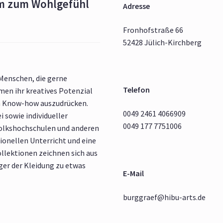
rm zum Wohlgefühl
Adresse
Fronhofstraße 66
52428 Jülich-Kirchberg
 Menschen, die gerne
Telefon
en ihr kreatives Potenzial
m Know-how auszudrücken.
0049 2461 4066909
i sowie individueller
0049 177 7751006
Volkshochschulen und anderen
ionellen Unterricht und eine
ollektionen zeichnen sich aus
äger der Kleidung zu etwas
E-Mail
burggraef@hibu-arts.de