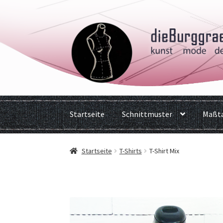
Zur
Zum
Navigation
Inhalt
springen
springen
Startseite
Schnittmuster
Maßta
Startseite
T-Shirts
T-Shirt Mix