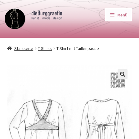
Zur
Zum
Menü
Navigation
Inhalt
springen
springen
Startseite
Startseite
T-Shirts
T-Shirt mit Taillenpasse
Unterm
Schnittmuster
auskla
Unterm
Maßtabellen
auskla
🔍
SchnittWerkstatt
Über Mich
AGB
Impressum